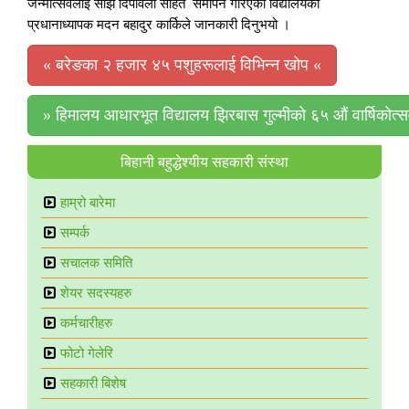
जन्मोत्सवलाई साँझ दिपावली सहित समापन गरिएको विद्यालयका
प्रधानाध्यापक मदन बहादुर कार्किले जानकारी दिनुभयो ।
«
बरेङका २ हजार ४५ पशुहरूलाई विभिन्न खोप
«
»
हिमालय आधारभूत विद्यालय झिरबास गुल्मीको ६५ औं वार्षिकोत्स
बिहानी बहुद्धेश्यीय सहकारी संस्था
हाम्रो बारेमा
सम्पर्क​
स‌‌चालक समिति
शेयर सदस्यहरु
कर्मचारीहरु
फोटो गेलेरि
सहकारी बिशेष