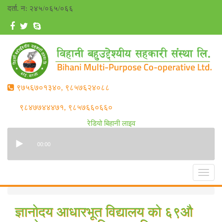
दर्ता. न‌: २४५/०६५/०६६
९७५६७०१३४०, ९८५७६२४०८८
९८४७७४४४७१, ९८५७६६०६६०
रेडियो बिहानी लाइव
00:00
Toggl
navig
ज्ञानोदय आधारभूत विद्यालय को ६९औ