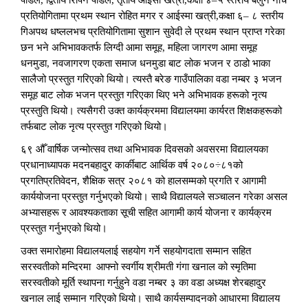
पौडेल, द्वितीय रिपिन पौडेल, तृतीय आईसा खत्री,कक्षा ४–५ स्तरीय बेलुन नाच
प्रतियोगितामा प्रथम स्थान रोहित मगर र आईस्मा खत्री,कक्षा ६– ८ स्तरीय
गिअपथ धष्ललभच प्रतियोगितामा सुशान सुवेदी ले प्रथम स्थान प्राप्त गरेका
छन भने अभिभावकतर्फ लिग्दी आमा समूह, महिला जागरण आमा समूह
धनमुडा, नवजागरण एकता समाज धनमुडा बाट लोक भजन र ठाडो भाका
सालैजो प्रस्तुत गरिएको थियो। त्यस्तै बरेङ गाउँपालिका वडा नम्बर ३ भजन
समूह बाट लोक भजन प्रस्तुत गरिएका थिए भने अभिभावक हरूको नृत्य
प्रस्तुति थियो। त्यसैगरी उक्त कार्यक्रममा विद्यालयमा कार्यरत शिक्षकहरूको
तर्फबाट लोक नृत्य प्रस्तुत गरिएको थियो।
६९ औँ वार्षिक जन्मोत्सव तथा अभिभावक दिवसको अवसरमा विद्यालयका
प्रधानाध्यापक मदनबहादुर कार्कीबाट आर्थिक वर्ष २०८०÷८१को
प्रगतिप्रतिवेदन, शैक्षिक सत्र २०८१ को हालसम्मको प्रगति र आगामी
कार्ययोजना प्रस्तुत गर्नुभएको थियो। साथै विद्यालयले सञ्चालन गरेका असल
अभ्यासहरू र आवश्यकताका सूची सहित आगामी कार्य योजना र कार्यक्रम
प्रस्तुत गर्नुभएको थियो।
उक्त समारोहमा विद्यालयलाई सहयोग गर्ने सहयोगदाता सम्मान सहित
सरस्वतीको मन्दिरमा आफ्नो स्वर्गीय श्रीमती गंगा खनाल को स्मृतिमा
सरस्वतीको मूर्ति स्थापना गर्नुहुने वडा नम्बर ३ का वडा अध्यक्ष शेरबहादुर
खनाल लाई सम्मान गरिएको थियो। साथै कार्यसम्पादनको आधारमा विद्यालय